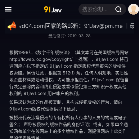
搜索你想要的关键词
政策
/91javd04.com
回家的路邮箱：
91Jav@pm.me
｜最新域名
滥用报告
最后修订: 2019-03-28
根据1998年《数字千年版权法》（其文本可在美国版权局网站
http://lcweb.loc.gov/copyright/ 上找到），91jav1.com 将迅
速回应向以下指定的 91jav1.com 指定版权代理报告的版权侵
权索赔。另请注意，根据第 512(f) 条，任何人明知地、实质性
地歪曲材料或活动侵权，均可能承担责任。91jav1.com 保留自
行决定删除内容和终止侵犯或看似侵犯第三方知识产权或其他
权利的 91jav1.com 用户帐户的权利。
如果您认为您的作品被复制，且构成侵犯版权的行为，请向
91jav1.com版权代理提供以下信息：
被授权代表涉嫌侵权的专有权所有人行事的人员的物理或电子
签名； 声称被侵权的版权作品的身份证明；或者，如果单个通
知涵盖单个在线网站上的多个版权作品，则提供网站上此类作
品的代表性清单；